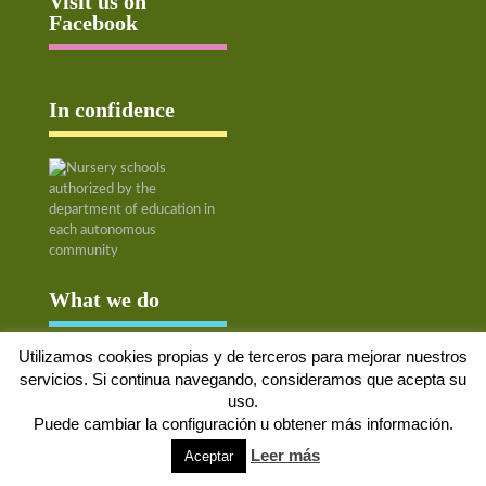
Visit us on
Facebook
In confidence
What we do
Utilizamos cookies propias y de terceros para mejorar nuestros
servicios. Si continua navegando, consideramos que acepta su
uso.
Aviso Legal
Política de cookies
Protección de datos
Solicitud de baja
Puede cambiar la configuración u obtener más información.
Leer más
Aceptar
Web desarrollada por
Alpex Digital