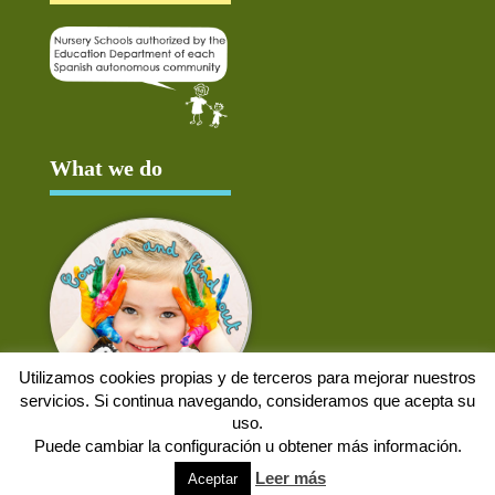
What we do
Utilizamos cookies propias y de terceros para mejorar nuestros
servicios. Si continua navegando, consideramos que acepta su
uso.
Puede cambiar la configuración u obtener más información.
Aviso Legal
Política de cookies
Protección de datos
Solicitud de baja
Leer más
Aceptar
Web desarrollada por
Alpex Digital