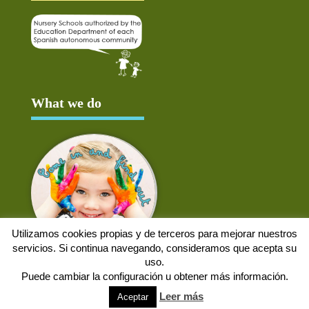
What we do
Utilizamos cookies propias y de terceros para mejorar nuestros
servicios. Si continua navegando, consideramos que acepta su
uso.
Puede cambiar la configuración u obtener más información.
Aviso Legal
Política de cookies
Protección de datos
Solicitud de baja
Leer más
Aceptar
Web desarrollada por
Alpex Digital