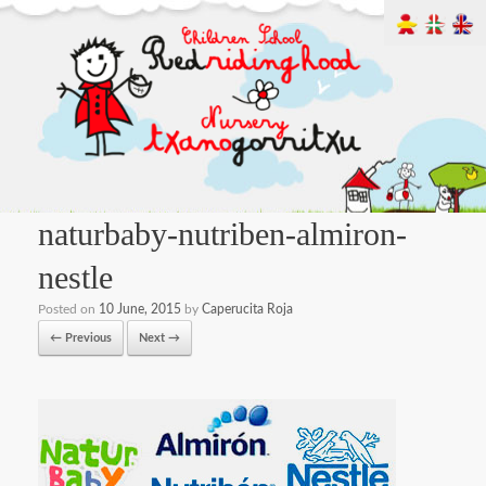
naturbaby-nutriben-almiron-
nestle
Posted on
10 June, 2015
by
Caperucita Roja
← Previous
Next →