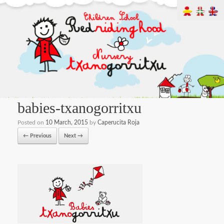
babies-txanogorritxu
Posted on
10 March, 2015
by
Caperucita Roja
← Previous
Next →