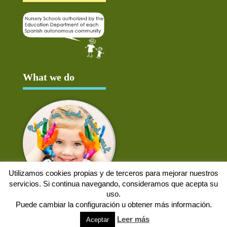
What we do
Utilizamos cookies propias y de terceros para mejorar nuestros
servicios. Si continua navegando, consideramos que acepta su
uso.
Puede cambiar la configuración u obtener más información.
Aviso Legal
Política de cookies
Protección de datos
Solicitud de baja
Leer más
Aceptar
Web desarrollada por
Alpex Digital