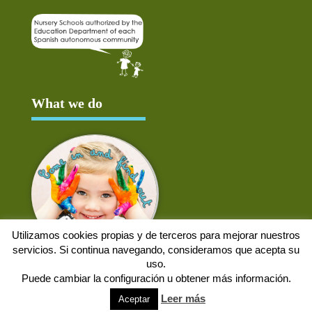
What we do
Utilizamos cookies propias y de terceros para mejorar nuestros
servicios. Si continua navegando, consideramos que acepta su
uso.
Puede cambiar la configuración u obtener más información.
Aviso Legal
Política de cookies
Protección de datos
Solicitud de baja
Leer más
Aceptar
Web desarrollada por
Alpex Digital