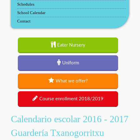
Schedules
School Calendar
Contact
Eater Nursery
Uniform
What we offer?
Course enrollment 2018/2019
Calendario escolar 2016 - 2017
Guardería Txanogorritxu