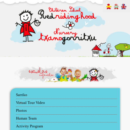
Sarriko
Virtual Tour Video
Photos
Human Team
Activity Program