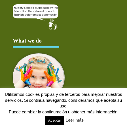
What we do
Utilizamos cookies propias y de terceros para mejorar nuestros
servicios. Si continua navegando, consideramos que acepta su
uso.
Puede cambiar la configuración u obtener más información.
Aviso Legal
Política de cookies
Protección de datos
Solicitud de baja
Leer más
Aceptar
Web desarrollada por
Alpex Digital