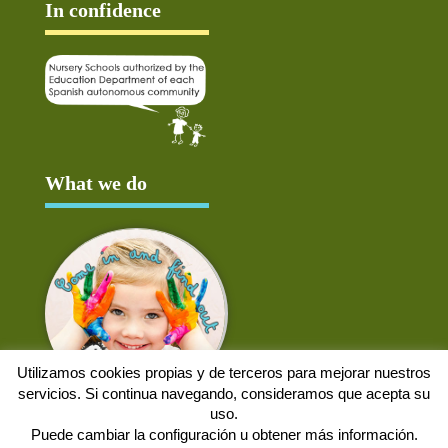
In confidence
What we do
Utilizamos cookies propias y de terceros para mejorar nuestros
servicios. Si continua navegando, consideramos que acepta su
uso.
Puede cambiar la configuración u obtener más información.
Aviso Legal
Política de cookies
Protección de datos
Solicitud de baja