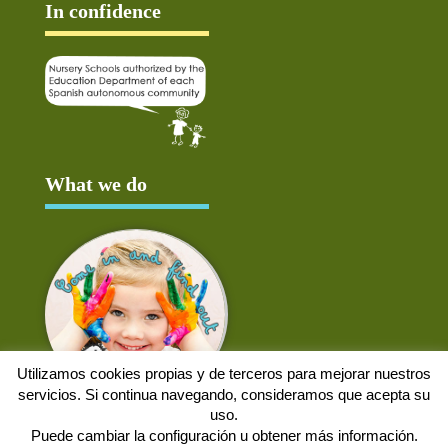
In confidence
What we do
Utilizamos cookies propias y de terceros para mejorar nuestros
servicios. Si continua navegando, consideramos que acepta su
uso.
Puede cambiar la configuración u obtener más información.
Aviso Legal
Política de cookies
Protección de datos
Solicitud de baja