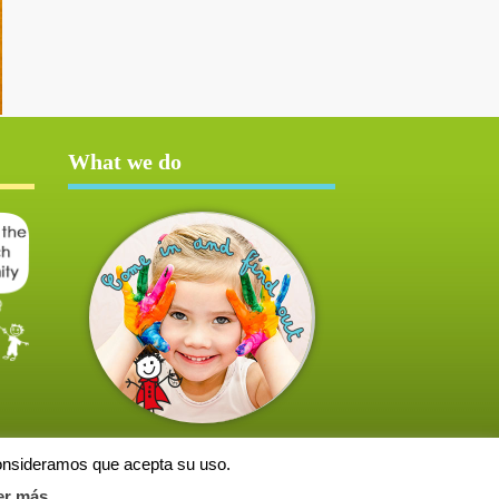
What we do
consideramos que acepta su uso.
er más