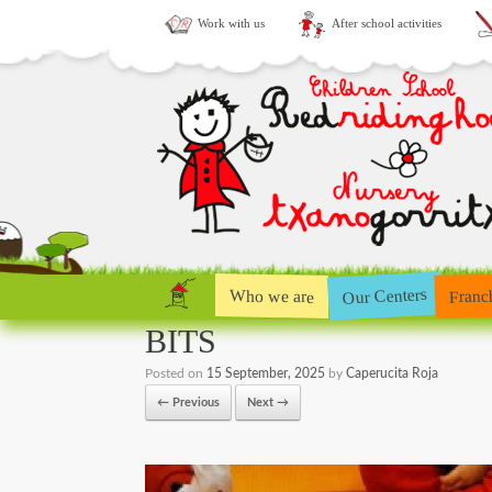
Work with us
After school activities
Our Centers
Who we are
Franc
BITS
Posted on
15 September, 2025
by
Caperucita Roja
← Previous
Next →