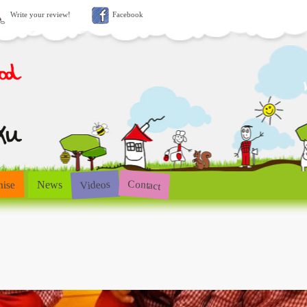
Write your review!
Facebook
Contact
Videos
hise
News