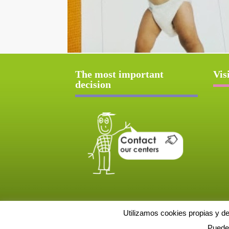
The most important
Vis
decision
Utilizamos cookies propias y d
Puede 