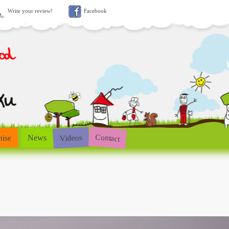
Write your review!
Facebook
Contact
Videos
hise
News