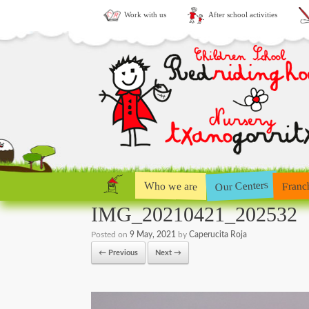
Work with us
After school activities
Our Centers
Who we are
Franc
IMG_20210421_202532
Posted on
9 May, 2021
by
Caperucita Roja
← Previous
Next →