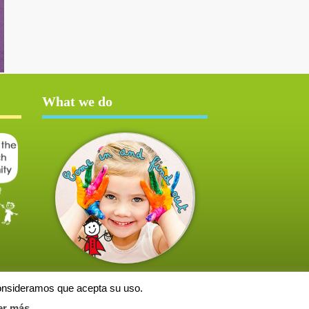
What we do
consideramos que acepta su uso.
er más