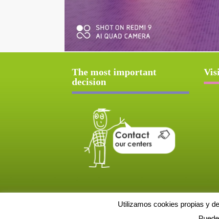
The most important
Vis
decision
Utilizamos cookies propias y d
Puede 