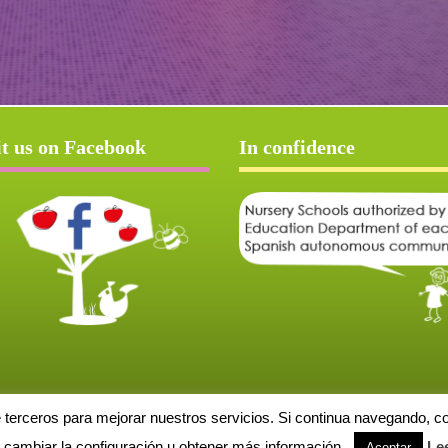
it us on Facebook
In confidence
e terceros para mejorar nuestros servicios. Si continua navegando, 
Aviso Legal
Política de cookies
Protección de datos
Solicitud de baja
cambiar la configuración u obtener más información.
Le
Aceptar