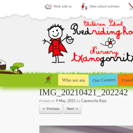
Work with us
After school activities
Our Centers
Who we are
Franc
IMG_20210421_202242
Posted on
9 May, 2021
by
Caperucita Roja
← Previous
Next →