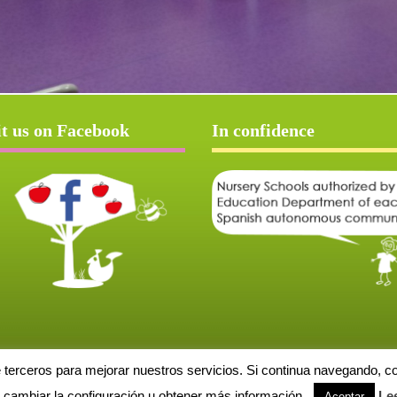
it us on Facebook
In confidence
e terceros para mejorar nuestros servicios. Si continua navegando, 
Aviso Legal
Política de cookies
Protección de datos
Solicitud de baja
cambiar la configuración u obtener más información.
Le
Aceptar