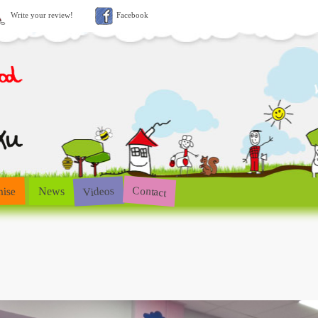
Write your review!
Facebook
Contact
Videos
hise
News