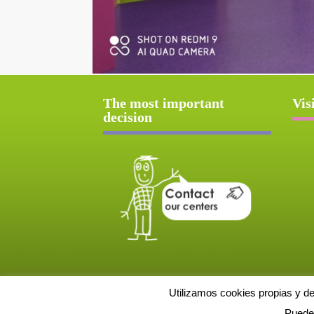
The most important
Vis
decision
Utilizamos cookies propias y d
Puede 