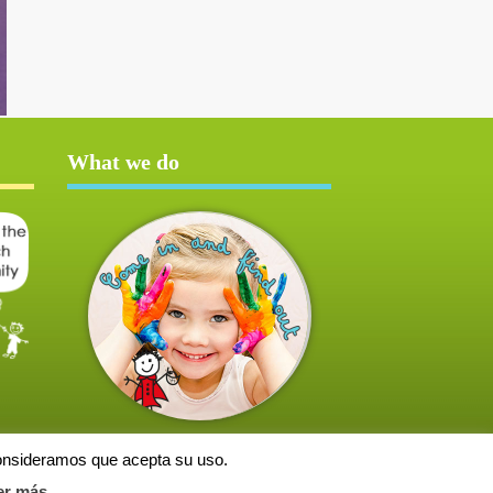
What we do
consideramos que acepta su uso.
er más