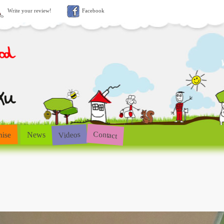
Write your review!
Facebook
Contact
Videos
hise
News