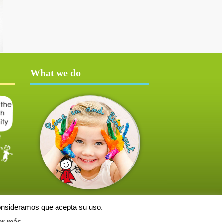
What we do
consideramos que acepta su uso.
er más