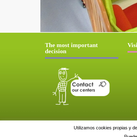
The most important
Vis
decision
Utilizamos cookies propias y d
Puede 