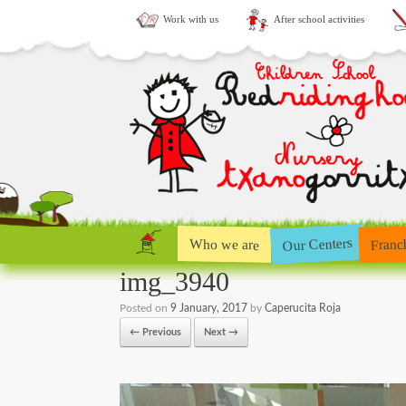
Work with us
After school activities
Our Centers
Who we are
Franc
img_3940
Posted on
9 January, 2017
by
Caperucita Roja
← Previous
Next →