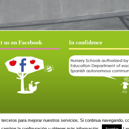
it us on Facebook
In confidence
e terceros para mejorar nuestros servicios. Si continua navegando, 
Aviso Legal
Política de cookies
Protección de datos
Solicitud de baja
cambiar la configuración u obtener más información.
Le
Aceptar