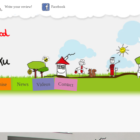
Write your review!
Facebook
Contact
Videos
hise
News