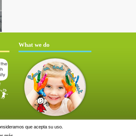
What we do
consideramos que acepta su uso.
er más