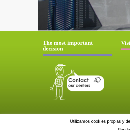
The most important
Vis
decision
Utilizamos cookies propias y d
Puede 