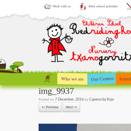
Work with us
After school activities
Our Centers
Who we are
Franc
img_9937
Posted on
7 December, 2016
by
Caperucita Roja
← Previous
Next →