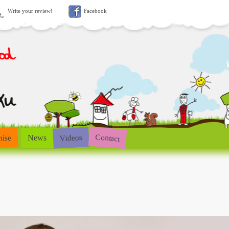
Write your review!
Facebook
Contact
Videos
hise
News