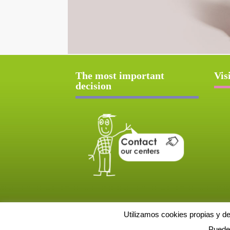
The most important
Vis
decision
Utilizamos cookies propias y d
Puede 