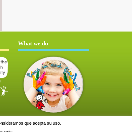
What we do
consideramos que acepta su uso.
er más