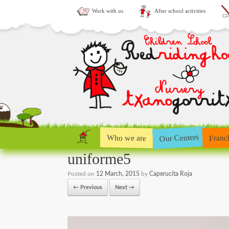
Work with us
After school activities
Our Centers
Who we are
Franc
uniforme5
Posted on
12 March, 2015
by
Caperucita Roja
← Previous
Next →