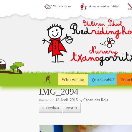
Work with us
After school activities
Our Centers
Who we are
Franc
IMG_2094
Posted on
16 April, 2015
by
Caperucita Roja
← Previous
Next →