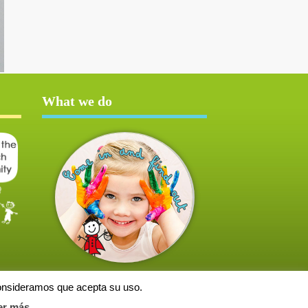
What we do
consideramos que acepta su uso.
er más