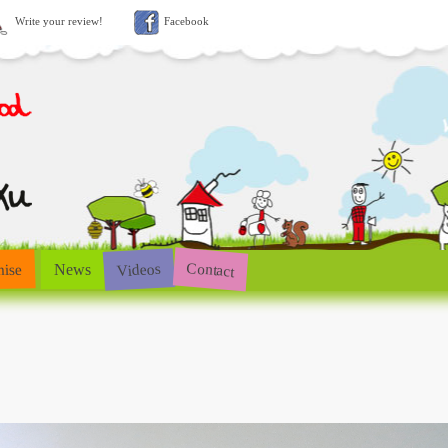
Write your review!
Facebook
Contact
Videos
hise
News