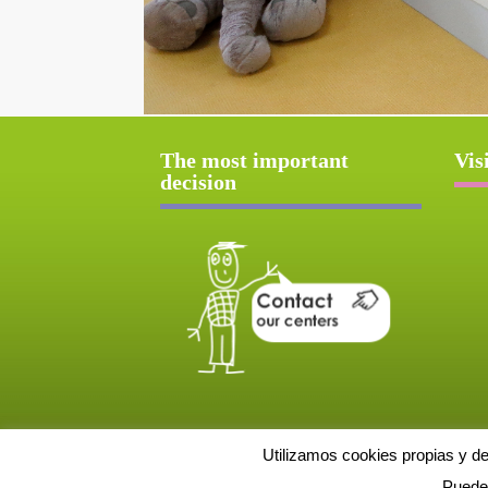
The most important
Vis
decision
Utilizamos cookies propias y d
Puede 