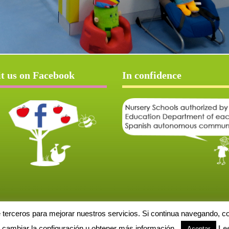
it us on Facebook
In confidence
e terceros para mejorar nuestros servicios. Si continua navegando, 
Aviso Legal
Política de cookies
Protección de datos
Solicitud de baja
cambiar la configuración u obtener más información.
Le
Aceptar