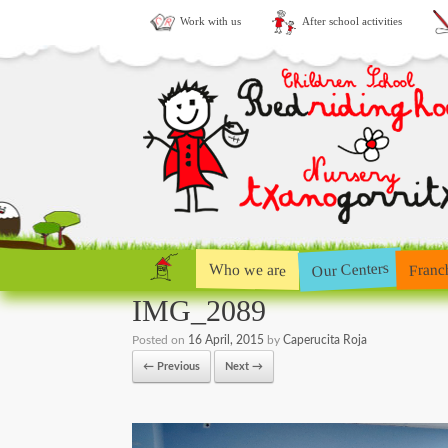
Work with us
After school activities
Our Centers
Who we are
Franc
IMG_2089
Posted on
16 April, 2015
by
Caperucita Roja
← Previous
Next →