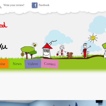
Write your review!
Facebook
Contact
Videos
hise
News