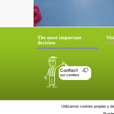
The most important
Vis
decision
Utilizamos cookies propias y d
Puede 