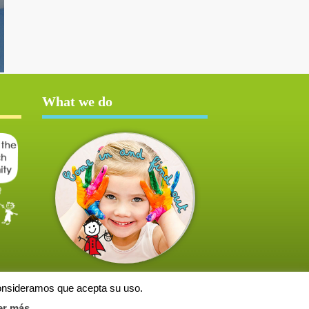
What we do
consideramos que acepta su uso.
er más