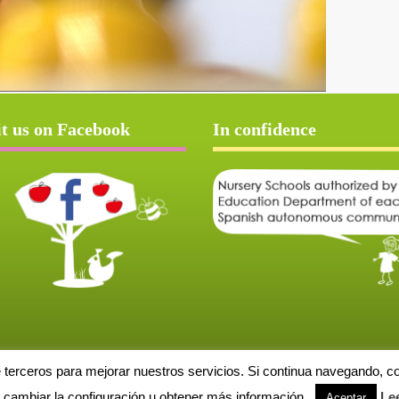
it us on Facebook
In confidence
e terceros para mejorar nuestros servicios. Si continua navegando, 
Aviso Legal
Política de cookies
Protección de datos
Solicitud de baja
cambiar la configuración u obtener más información.
Le
Aceptar