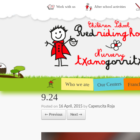
Work with us
After school activities
Our Centers
Who we are
Franc
9.24
Posted on
16 April, 2015
by
Caperucita Roja
← Previous
Next →