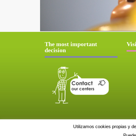
The most important
Vis
decision
Utilizamos cookies propias y d
Puede 