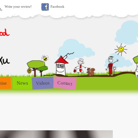
Write your review!
Facebook
Contact
Videos
hise
News