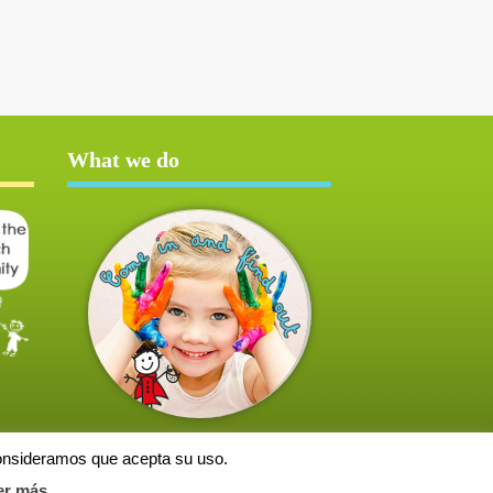
What we do
consideramos que acepta su uso.
er más