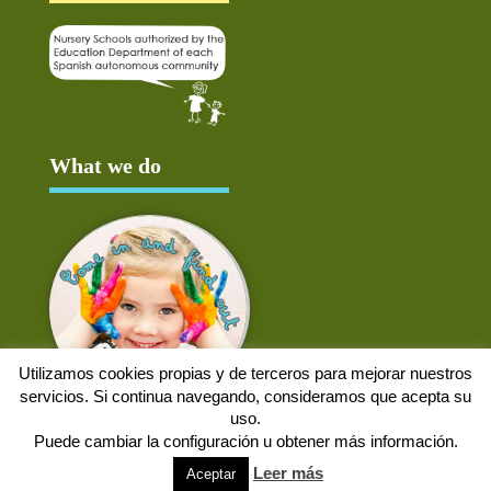
What we do
Utilizamos cookies propias y de terceros para mejorar nuestros
servicios. Si continua navegando, consideramos que acepta su
uso.
Puede cambiar la configuración u obtener más información.
Aviso Legal
Política de cookies
Protección de datos
Solicitud de baja
Leer más
Aceptar
Web desarrollada por
Alpex Digital