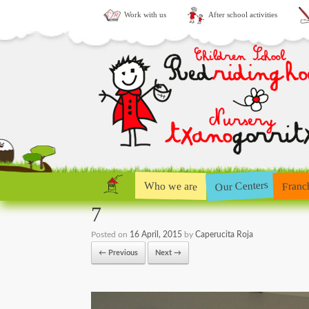
Work with us
After school activities
Our Centers
Who we are
Franc
7
Posted on
16 April, 2015
by
Caperucita Roja
← Previous
Next →