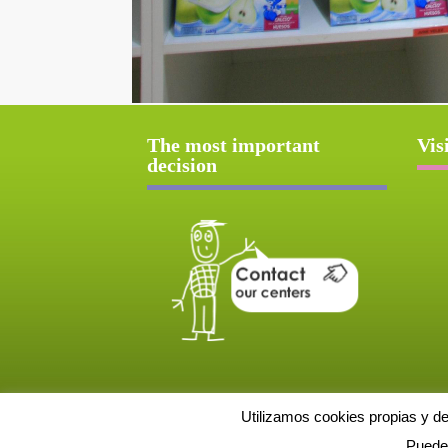
The most important
Vis
decision
Utilizamos cookies propias y d
Puede 