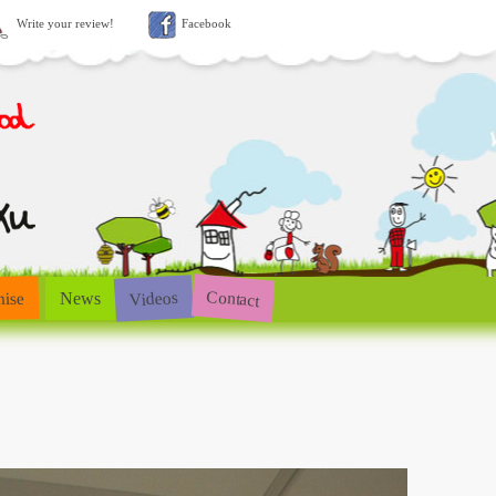
Write your review!
Facebook
Contact
Videos
hise
News