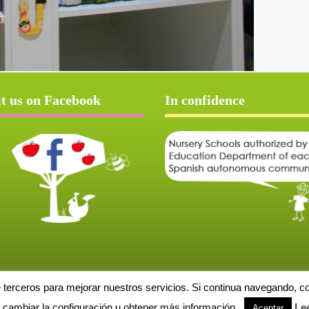
it us on Facebook
In confidence
e terceros para mejorar nuestros servicios. Si continua navegando, 
Aviso Legal
Política de cookies
Protección de datos
Solicitud de baja
cambiar la configuración u obtener más información.
Le
Aceptar