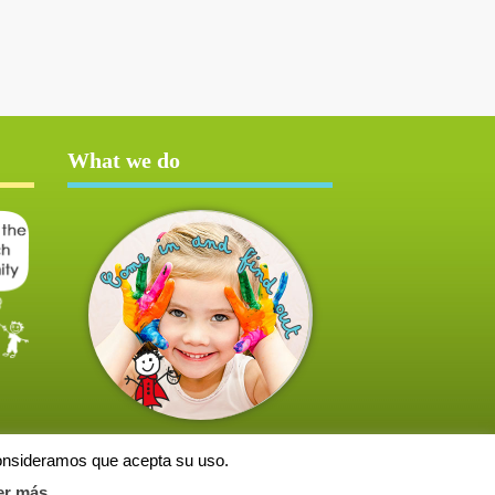
What we do
consideramos que acepta su uso.
er más