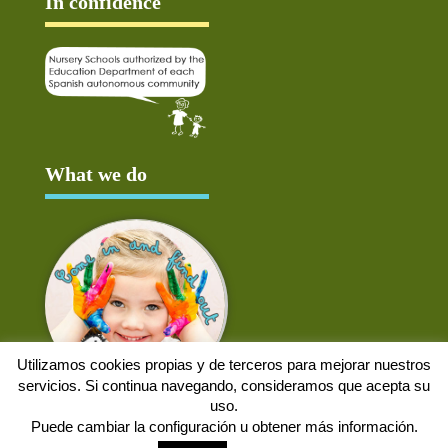
In confidence
What we do
Utilizamos cookies propias y de terceros para mejorar nuestros
servicios. Si continua navegando, consideramos que acepta su
uso.
Puede cambiar la configuración u obtener más información.
Aviso Legal
Política de cookies
Protección de datos
Solicitud de baja