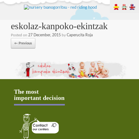
eskolaz-kanpoko-ekintzak
Posted on
27 December, 2015
by
Caperucita Roja
← Previous
The most
important decision