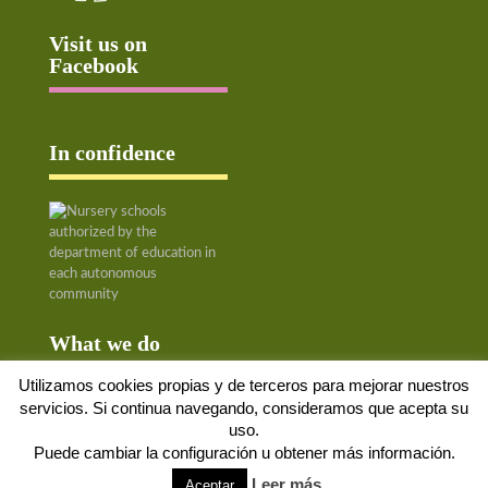
Visit us on
Facebook
In confidence
What we do
Utilizamos cookies propias y de terceros para mejorar nuestros
servicios. Si continua navegando, consideramos que acepta su
uso.
Puede cambiar la configuración u obtener más información.
Aviso Legal
Política de cookies
Protección de datos
Solicitud de baja
Leer más
Aceptar